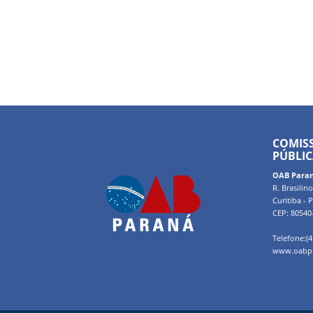
COMIS
PÚBLI
OAB Para
R. Brasilin
Curitiba - 
CEP: 80540
Telefone:(4
www.oabpr